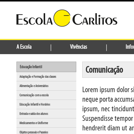
A Escola
|
Vivências
|
Info
Comunicação
Educação Infantil
Adaptação e Formação das classes
Alimentação e Aniversários
Lorem ipsum dolor si
Comunicação com a escola
neque porta accumsan
Educação Infantil e Horários
ipsum, nec tincidunt
Entrada e saída dos alunos
Suspendisse tempor li
Medicamentos e Uniforme
hendrerit diam ut ar
Objetos pessoais e Passeios