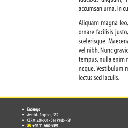
accumsan urna. In cu
Aliquam magna leo, 
ornare facilisis just
scelerisque. Maecen
vel nibh. Nunc gravi
tempus, nulla enim mo
neque. Vestibulum m
lectus sed iaculis.
Endereço
Avenida Angélica, 352.
CEP:01228-000 - São Paulo - SP
+55 11 3662-9591