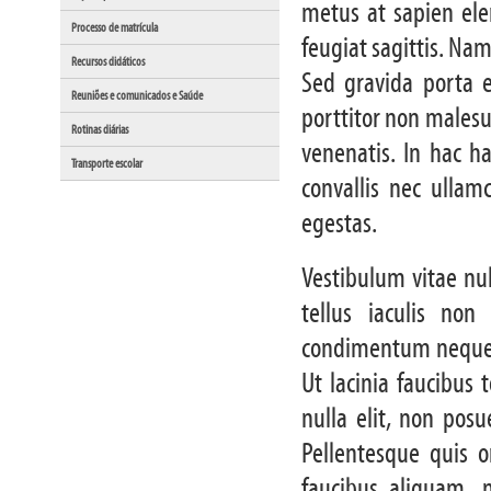
metus at sapien ele
Processo de matrícula
feugiat sagittis. Nam
Recursos didáticos
Sed gravida porta e
Reuniões e comunicados e Saúde
porttitor non malesu
Rotinas diárias
venenatis. In hac h
Transporte escolar
convallis nec ullamc
egestas.
Vestibulum vitae nu
tellus iaculis non
condimentum neque l
Ut lacinia faucibus
nulla elit, non posu
Pellentesque quis o
faucibus aliquam,