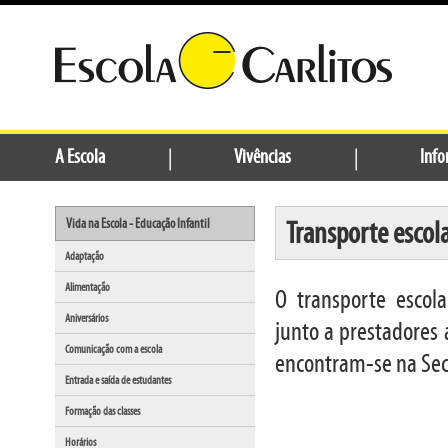
A Escola
|
Vivências
|
Info
Transporte escol
Vida na Escola - Educação Infantil
Adaptação
Alimentação
O transporte escol
Aniversários
junto a prestadores
Comunicação com a escola
encontram-se na Sec
Entrada e saída de estudantes
Formação das classes
Horários