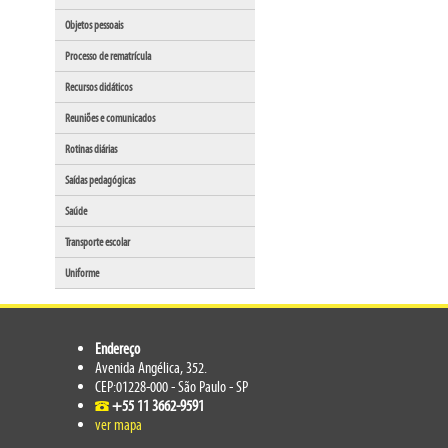
Objetos pessoais
Processo de rematrícula
Recursos didáticos
Reuniões e comunicados
Rotinas diárias
Saídas pedagógicas
Saúde
Transporte escolar
Uniforme
Endereço
Avenida Angélica, 352.
CEP:01228-000 - São Paulo - SP
+55 11 3662-9591
ver mapa