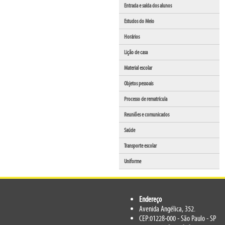
Entrada e saída dos alunos
Estudos do Meio
Horários
Lição de casa
Material escolar
Objetos pessoais
Processo de rematrícula
Reuniões e comunicados
Saúde
Transporte escolar
Uniforme
Endereço
Avenida Angélica, 352.
CEP:01228-000 - São Paulo - SP