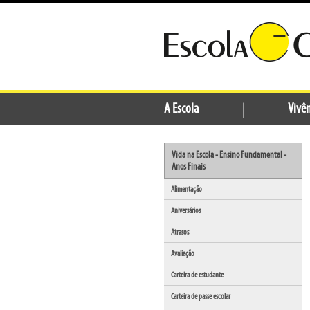
A Escola
|
Vivên
Vida na Escola - Ensino Fundamental -
Anos Finais
Alimentação
Aniversários
Atrasos
Avaliação
Carteira de estudante
Carteira de passe escolar