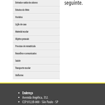
seguinte.
Entrada e saída dos alunos
Estudos do Meio
Horários
Lição de casa
Material escolar
Objetos pessoais
Processo de rematrícula
Reuniões e comunicados
Saúde
Transporte escolar
Uniforme
Endereço
Avenida Angélica, 352.
CEP:01228-000 - São Paulo - SP