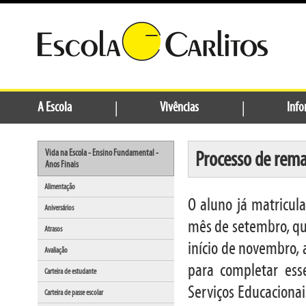
A Escola
|
Vivências
|
Info
Processo de rema
Vida na Escola - Ensino Fundamental -
Anos Finais
Alimentação
O aluno já matricula
Aniversários
mês de setembro, qu
Atrasos
início de novembro,
Avaliação
para completar ess
Carteira de estudante
Serviços Educacionai
Carteira de passe escolar